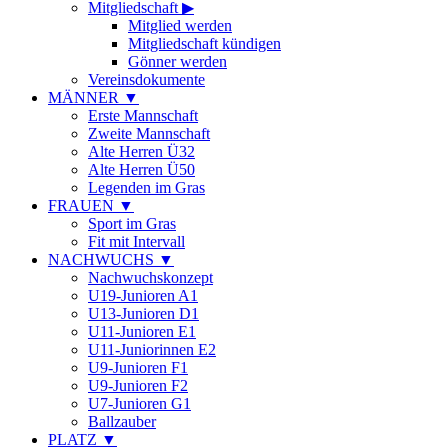
Mitgliedschaft
▶
Mitglied werden
Mitgliedschaft kündigen
Gönner werden
Vereinsdokumente
MÄNNER
▼
Erste Mannschaft
Zweite Mannschaft
Alte Herren Ü32
Alte Herren Ü50
Legenden im Gras
FRAUEN
▼
Sport im Gras
Fit mit Intervall
NACHWUCHS
▼
Nachwuchskonzept
U19-Junioren A1
U13-Junioren D1
U11-Junioren E1
U11-Juniorinnen E2
U9-Junioren F1
U9-Junioren F2
U7-Junioren G1
Ballzauber
PLATZ
▼