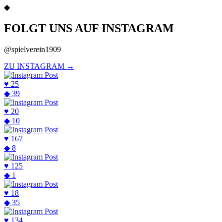
◆
FOLGT UNS AUF INSTAGRAM
@spielverein1909
ZU INSTAGRAM →
♥
25
◆
39
♥
20
◆
10
♥
167
◆
8
♥
125
◆
1
♥
18
◆
35
♥
134