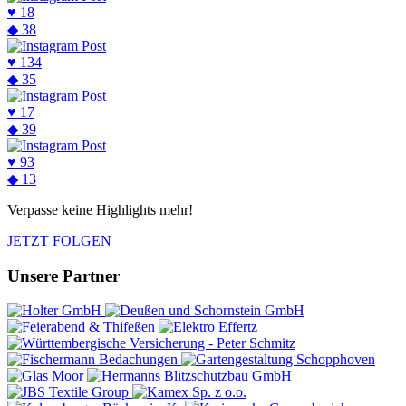
♥
18
◆
38
♥
134
◆
35
♥
17
◆
39
♥
93
◆
13
Verpasse keine Highlights mehr!
JETZT FOLGEN
Unsere Partner