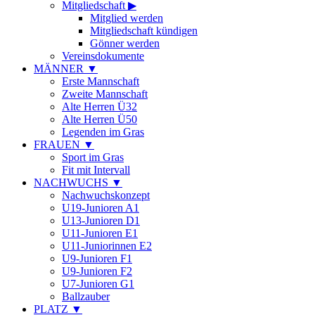
Mitgliedschaft
▶
Mitglied werden
Mitgliedschaft kündigen
Gönner werden
Vereinsdokumente
MÄNNER
▼
Erste Mannschaft
Zweite Mannschaft
Alte Herren Ü32
Alte Herren Ü50
Legenden im Gras
FRAUEN
▼
Sport im Gras
Fit mit Intervall
NACHWUCHS
▼
Nachwuchskonzept
U19-Junioren A1
U13-Junioren D1
U11-Junioren E1
U11-Juniorinnen E2
U9-Junioren F1
U9-Junioren F2
U7-Junioren G1
Ballzauber
PLATZ
▼