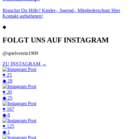
Brauchst Du Hilfe? Kinder-, Jugend-, Mitgliederschutz Hier
Kontakt aufnehmen!
◆
FOLGT UNS AUF INSTAGRAM
@spielverein1909
ZU INSTAGRAM →
♥
25
◆
29
♥
20
◆
25
♥
167
◆
8
♥
125
◆
1